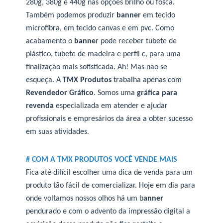
280g, 380g e 440g nas opções brilho ou fosca.
Também podemos produzir
banner
em tecido
microfibra, em tecido canvas e em pvc. Como
acabamento o
banne
r pode receber tubete de
plástico, tubete de madeira e perfil c, para uma
finalização mais sofisticada. Ah! Mas não se
esqueça. A
TMX Produtos
trabalha apenas com
Revendedor Gráfico
. Somos uma
gráfica para
revenda
especializada em atender e ajudar
profissionais e empresários da área a obter sucesso
em suas atividades.
# COM A TMX PRODUTOS VOCÊ VENDE MAIS
Fica até difícil escolher uma dica de venda para um
produto tão fácil de comercializar. Hoje em dia para
onde voltamos nossos olhos há um b
anner
pendurado e com o advento da impressão digital a