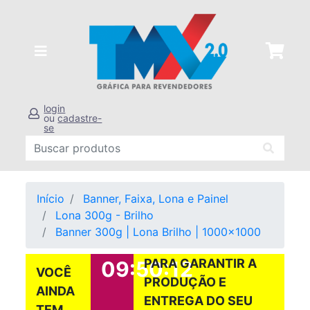
login
ou
cadastre-
se
Início
Banner, Faixa, Lona e Painel
Lona 300g - Brilho
Banner 300g | Lona Brilho | 1000x1000
PARA GARANTIR A
09:50:12
VOCÊ
PRODUÇÃO E
AINDA
ENTREGA DO SEU
TEM