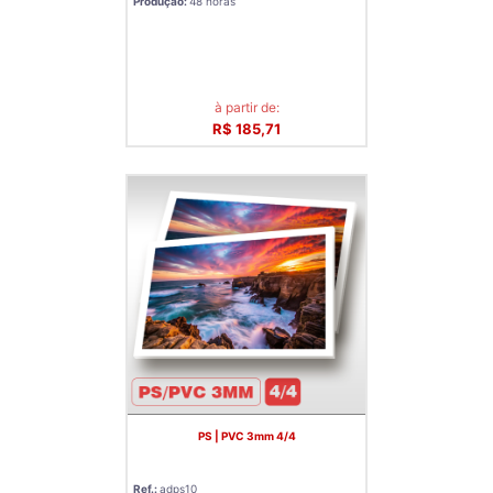
Produção:
48 horas
à partir de:
R$ 185,71
PS | PVC 3mm 4/4
Ref.:
adps10