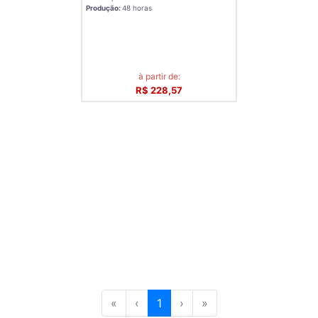
Produção:
48 horas
à partir de:
R$ 228,57
«
‹
1
›
»