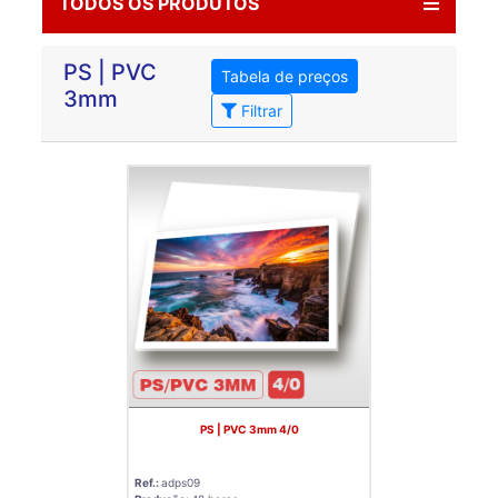
TODOS OS PRODUTOS
PS | PVC
Tabela de preços
3mm
Filtrar
PS | PVC 3mm 4/0
Ref.:
adps09