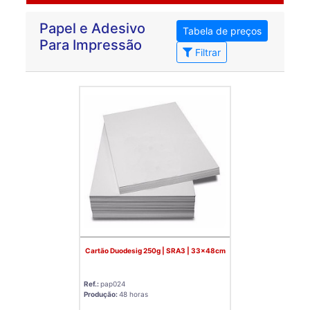
Papel e Adesivo
Tabela de preços
Para Impressão
Filtrar
Cartão Duodesig 250g | SRA3 | 33x48cm
Ref.:
pap024
Produção:
48 horas