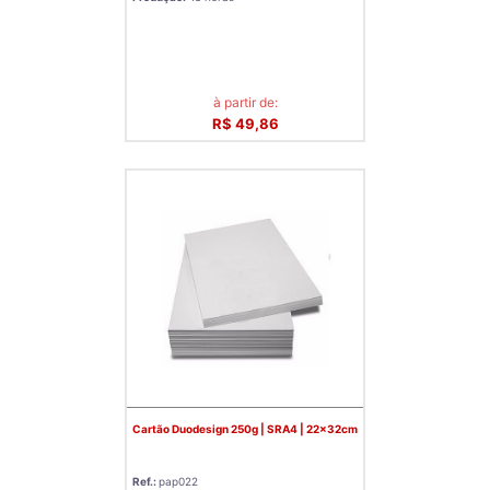
à partir de:
R$ 49,86
Cartão Duodesign 250g | SRA4 | 22x32cm
Ref.:
pap022