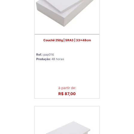
Couchê 250g | SRA3 | 33x48cm
Ref.:
pap016
Produção:
48 horas
à partir de:
R$ 87,00