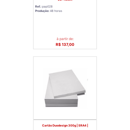
Ref.:
pap028
Produção:
48 horas
à partir de:
R$ 137,00
Cartão Duodesign 300g | SRA4 |