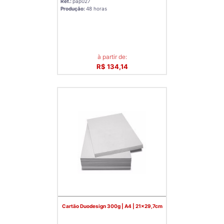
Ref.:
pap027
Produção:
48 horas
à partir de:
R$ 134,14
Cartão Duodesign 300g | A4 | 21x29,7cm