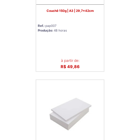
Couchê 150g | A3 | 29,7x42cm
Ref.:
pap007
Produção:
48 horas
à partir de:
R$ 49,86