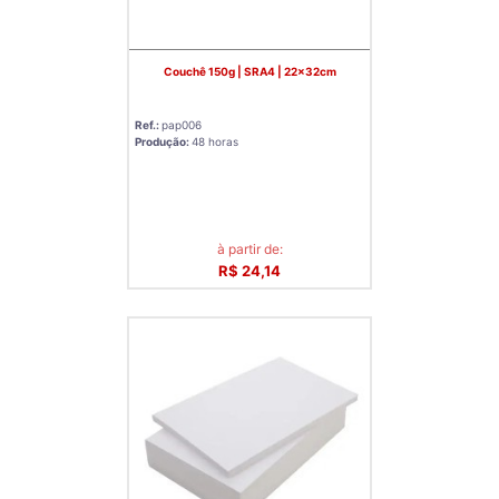
Couchê 150g | SRA4 | 22x32cm
Ref.:
pap006
Produção:
48 horas
à partir de:
R$ 24,14