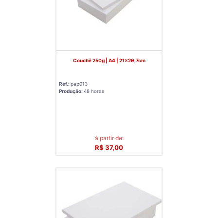
Couchê 250g | A4 | 21x29,7cm
Ref.:
pap013
Produção:
48 horas
à partir de:
R$ 37,00