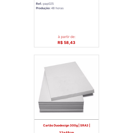
Ref.:
pap025
Produção:
48 horas
à partir de:
R$ 58,43
Cartão Duodesign 300g | SRA3 |
33x48cm