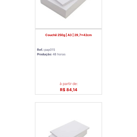
Couchê 250g | A3 | 29,7x42cm
Ref.:
pap015
Produção:
48 horas
à partir de:
R$ 84,14