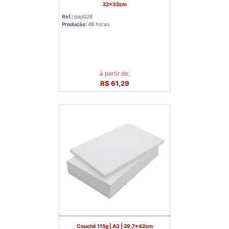
22x32cm
Ref.:
pap026
Produção:
48 horas
à partir de:
R$ 61,29
Couchê 115g | A3 | 29,7x42cm