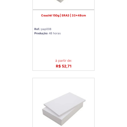
Couchê 150g | SRA3 | 33x48cm
Ref.:
pap008
Produção:
48 horas
à partir de:
R$ 52,71