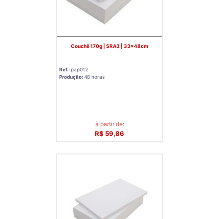
Couchê 170g | SRA3 | 33x48cm
Ref.:
pap012
Produção:
48 horas
à partir de:
R$ 59,86