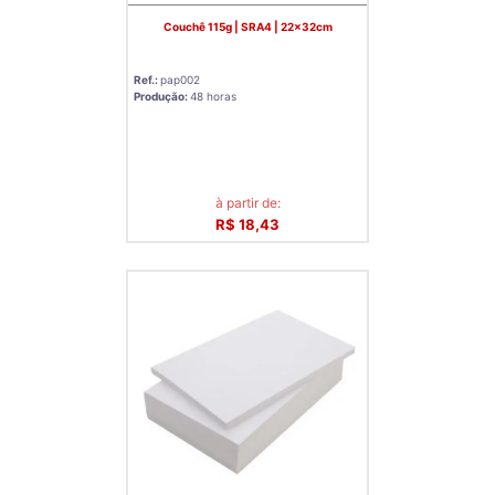
Couchê 115g | SRA4 | 22x32cm
Ref.:
pap002
Produção:
48 horas
à partir de:
R$ 18,43