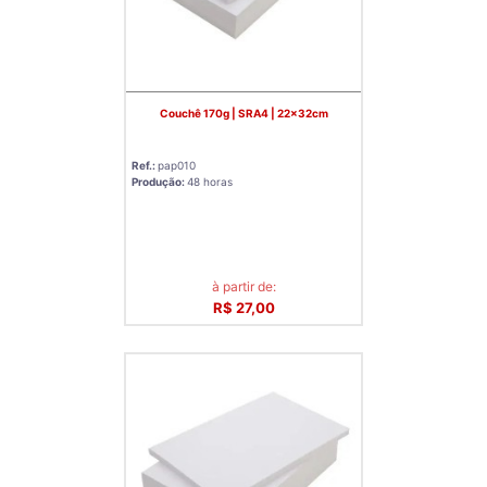
Couchê 170g | SRA4 | 22x32cm
Ref.:
pap010
Produção:
48 horas
à partir de:
R$ 27,00