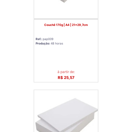
Couchê 170g | A4 | 21x29,7cm
Ref.:
pap009
Produção:
48 horas
à partir de:
R$ 25,57