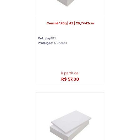
Couchê 170g | A3 | 29,7x42cm
Ref.:
pap011
Produção:
48 horas
à partir de:
R$ 57,00