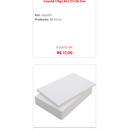
Couchê 115g | A4 | 21x29,7cm
Ref.:
pap001
Produção:
48 horas
à partir de:
R$ 17,00