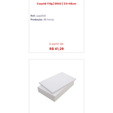
Couchê 115g | SRA3 | 33x48cm
Ref.:
pap004
Produção:
48 horas
à partir de:
R$ 41,29