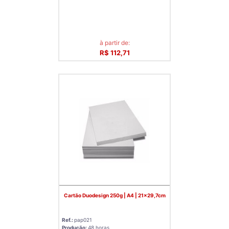
à partir de:
R$ 112,71
Cartão Duodesign 250g | A4 | 21x29,7cm
Ref.:
pap021
Produção:
48 horas