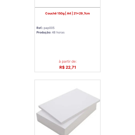
Couchê 150g | A4 | 21x29,7cm
Ref.:
pap005
Produção:
48 horas
à partir de:
R$ 22,71