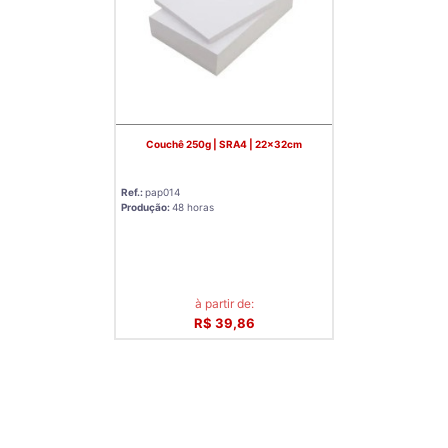
Couchê 250g | SRA4 | 22x32cm
Ref.:
pap014
Produção:
48 horas
à partir de:
R$ 39,86