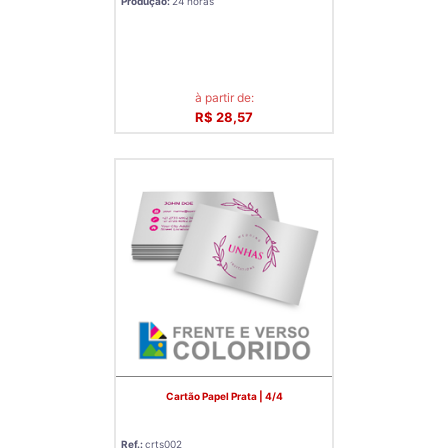
Produção:
24 horas
à partir de:
R$ 28,57
Cartão Papel Prata | 4/4
Ref.:
crts002