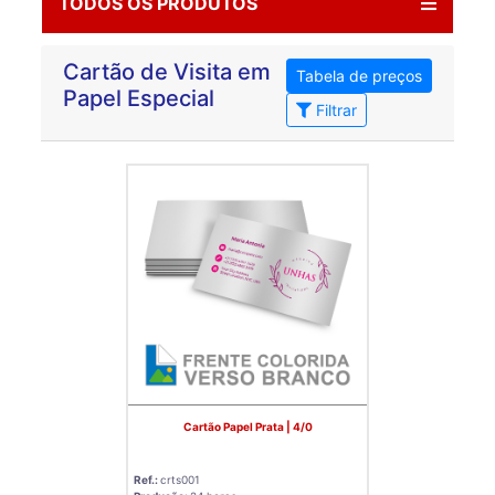
TODOS OS PRODUTOS
Cartão de Visita em
Tabela de preços
Papel Especial
Filtrar
Cartão Papel Prata | 4/0
Ref.:
crts001