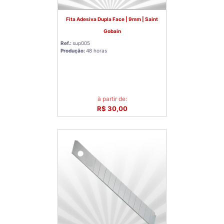
Fita Adesiva Dupla Face | 9mm | Saint
Gobain
Ref.:
sup005
Produção:
48 horas
à partir de:
R$ 30,00