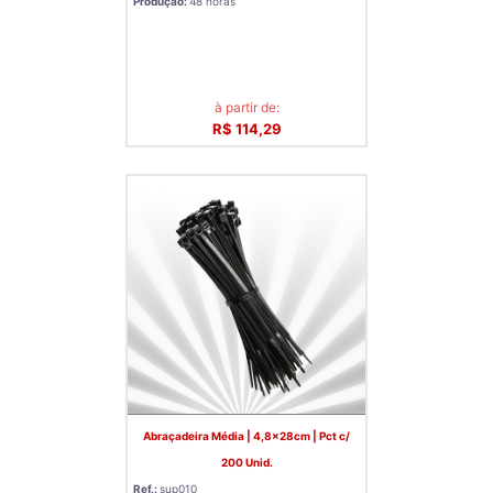
Produção:
48 horas
à partir de:
R$ 114,29
Abraçadeira Média | 4,8x28cm | Pct c/
200 Unid.
Ref.:
sup010