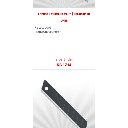
Lâmina Estilete Estreita | Estojo c/ 10
Unid.
Ref.:
sup003
Produção:
48 horas
à partir de:
R$ 17,14