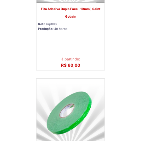
Fita Adesiva Dupla Face | 19mm | Saint
Gobain
Ref.:
sup008
Produção:
48 horas
à partir de:
R$ 60,00