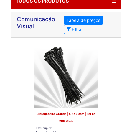
TODOS OS PRODUTOS
Comunicação
Tabela de preços
Visual
Filtrar
Abraçadeira Grande | 4,8x39cm | Pct c/
200 Unid.
Ref.:
sup011