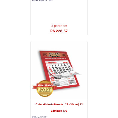
Produção:
5 dias
à partir de:
R$ 228,57
Calendário de Parede | 22x30cm | 12
Lâminas 4/0
Ref.:
cald023