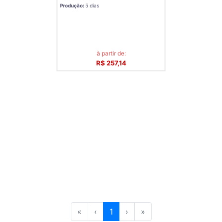
Produção:
5 dias
à partir de:
R$ 257,14
«
‹
1
›
»