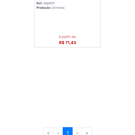
Ref.:
ebp003
Produção:
24 horas
à partir de:
R$ 71,43
«
‹
1
›
»