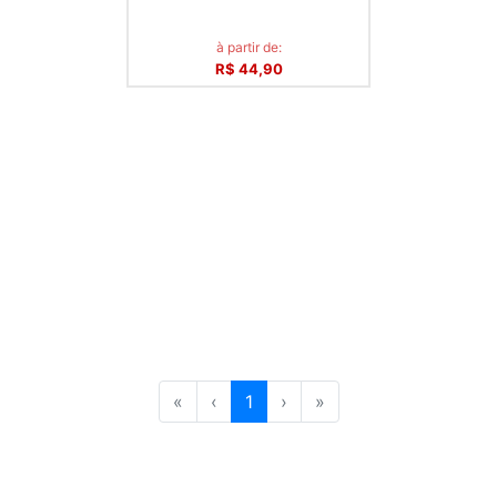
à partir de:
R$ 44,90
«
‹
1
›
»