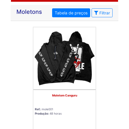
Moletons
Tabela de preços
Filtrar
Moletom Canguru
Ref.:
mole001
Produção:
48 horas