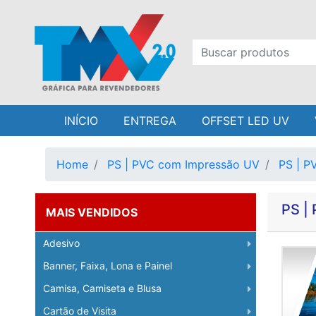
INÍCIO
ENTREGA
OFFSET LED UV
Home
PS | PVC com Impressão UV
PS | 
PS |
MAIS VENDIDOS
Adesivo
Banner, Faixa, Lona e Painel
Camisa, Camiseta e Blusa
Cartão de Visita