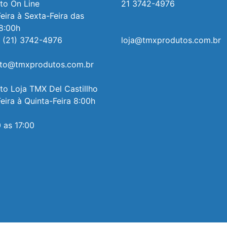
o On Line 

21 3742-4976
ira à Sexta-Feira das 
8:00h

 (21) 3742-4976

loja@tmxprodutos.com.br
to@tmxprodutos.com.br

o Loja TMX Del Castillho

ira à Quinta-Feira 8:00h 
 as 17:00