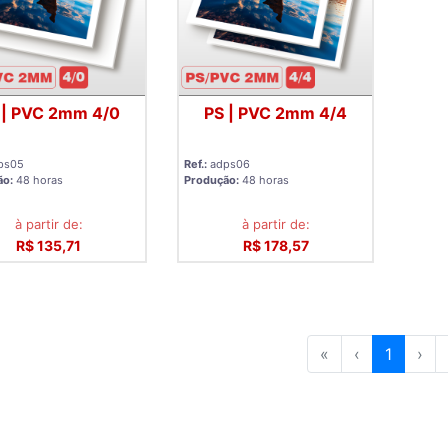
 | PVC 2mm 4/0
PS | PVC 2mm 4/4
ps05
Ref.:
adps06
ão:
48 horas
Produção:
48 horas
à partir de:
à partir de:
R$ 135,71
R$ 178,57
«
‹
1
›