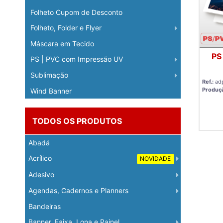
Folheto Cupom de Desconto
Folheto, Folder e Flyer
Máscara em Tecido
PS
PS | PVC com Impressão UV
Sublimação
Ref.:
ad
Produç
Wind Banner
TODOS OS PRODUTOS
Abadá
Acrílico
NOVIDADE
Adesivo
Agendas, Cadernos e Planners
Bandeiras
Banner, Faixa, Lona e Painel