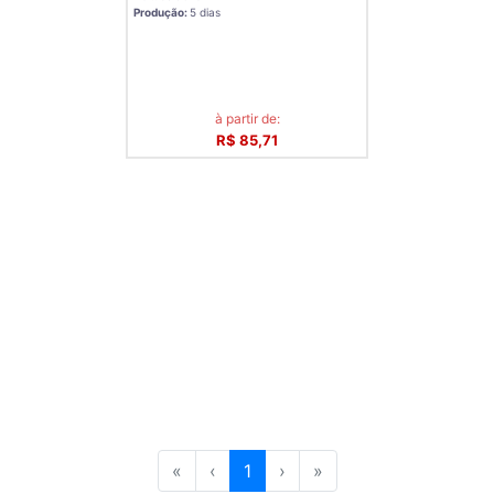
Produção:
5 dias
à partir de:
R$ 85,71
«
‹
1
›
»