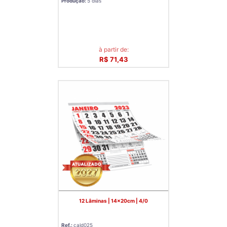
Produção:
5 dias
à partir de:
R$ 71,43
12 Lâminas | 14x20cm | 4/0
Ref.:
cald025