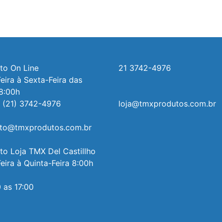
o On Line 

21 3742-4976
ira à Sexta-Feira das 
8:00h

 (21) 3742-4976

loja@tmxprodutos.com.br
to@tmxprodutos.com.br

o Loja TMX Del Castillho

ira à Quinta-Feira 8:00h 
 as 17:00