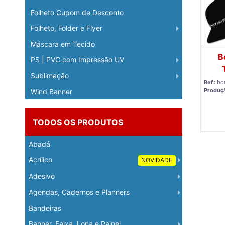
Folheto Cupom de Desconto
Folheto, Folder e Flyer
Máscara em Tecido
B
PS | PVC com Impressão UV
Sublimação
Ref.:
bo
Produç
Wind Banner
TODOS OS PRODUTOS
Abadá
Acrílico
NOVIDADE
Adesivo
Agendas, Cadernos e Planners
Bandeiras
Banner, Faixa, Lona e Painel