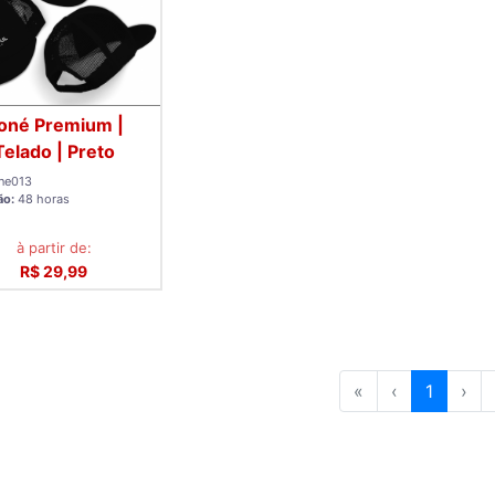
oné Premium |
Telado | Preto
ne013
ão:
48 horas
à partir de:
R$ 29,99
«
‹
1
›