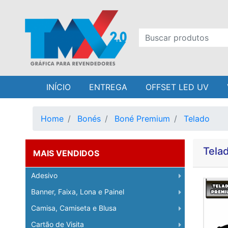
INÍCIO
ENTREGA
OFFSET LED UV
Home
Bonés
Boné Premium
Telado
Tela
MAIS VENDIDOS
Adesivo
Banner, Faixa, Lona e Painel
Camisa, Camiseta e Blusa
Cartão de Visita