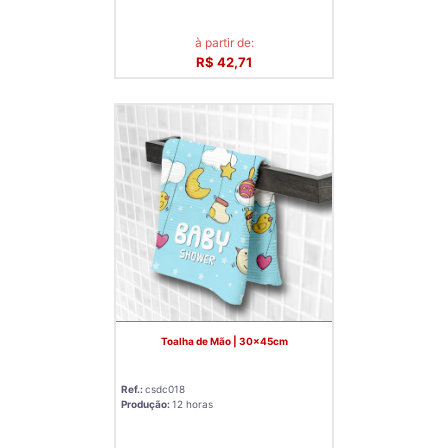
à partir de:
R$ 42,71
Toalha de Mão | 30x45cm
Ref.:
csdc018
Produção:
12 horas