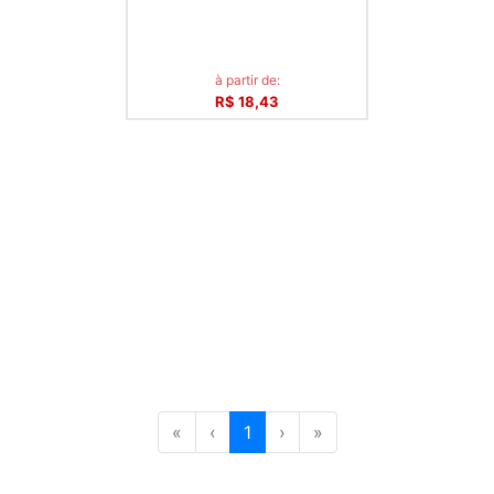
à partir de:
R$ 18,43
«
‹
1
›
»