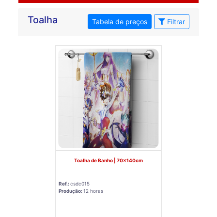
Toalha
Tabela de preços
Filtrar
Toalha de Banho | 70x140cm
Ref.:
csdc015
Produção:
12 horas