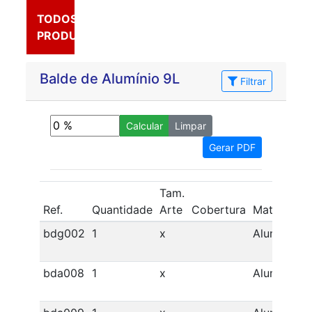
TODOS OS
PRODUTOS
Balde de Alumínio 9L
Filtrar
Lucro
Calcular
Limpar
Gerar PDF
Tam.
Ref.
Quantidade
Arte
Cobertura
Material
C
bdg002
1
x
Alumínio
bda008
1
x
Alumínio